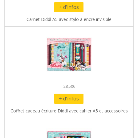
+ d'infos
Carnet Diddl A5 avec stylo à encre invisible
28,50€
+ d'infos
Coffret cadeau écriture Diddl avec cahier A5 et accessoires