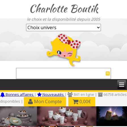
Charlotte Boutik
le choix et la disponibilité depuis 2005
Bonnes affaires
|
Nouveautés
|
841 en ligne |
66758 articles
Mon Compte
0,00€
disponibles |