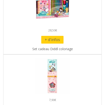
28,50€
+ d'infos
Set cadeau Diddl coloriage
7,90€