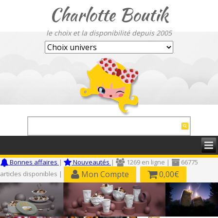
Charlotte Boutik
le choix et la disponibilité depuis 2005
Bonnes affaires
|
Nouveautés
|
1269 en ligne |
66775
Mon Compte
0,00€
articles disponibles |