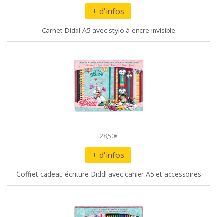
+ d'infos
Carnet Diddl A5 avec stylo à encre invisible
28,50€
+ d'infos
Coffret cadeau écriture Diddl avec cahier A5 et accessoires