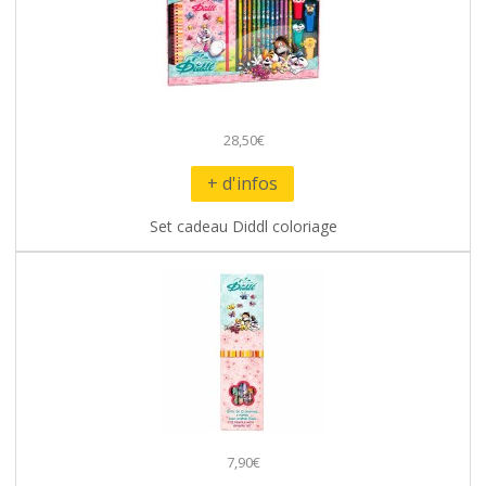
28,50€
+ d'infos
Set cadeau Diddl coloriage
7,90€